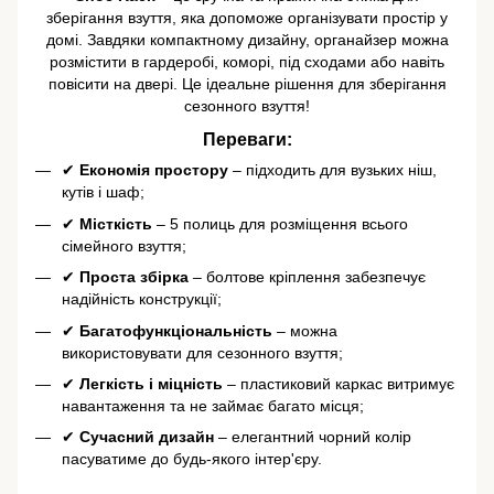
зберігання взуття, яка допоможе організувати простір у
домі. Завдяки компактному дизайну, органайзер можна
розмістити в гардеробі, коморі, під сходами або навіть
повісити на двері. Це ідеальне рішення для зберігання
сезонного взуття!
Переваги:
✔
Економія простору
– підходить для вузьких ніш,
кутів і шаф;
✔
Місткість
– 5 полиць для розміщення всього
сімейного взуття;
✔
Проста збірка
– болтове кріплення забезпечує
надійність конструкції;
✔
Багатофункціональність
– можна
використовувати для сезонного взуття;
✔
Легкість і міцність
– пластиковий каркас витримує
навантаження та не займає багато місця;
✔
Сучасний дизайн
– елегантний чорний колір
пасуватиме до будь-якого інтер'єру.