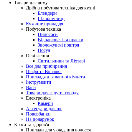
Товари для дому
Дрібна побутова техніка для кухні
Блендери
Шашличниці
Кухонне приладдя
Побутова техніка
Пилососи
Відпарювачі та праски
Зволожувачі повітря
Посуд
Освітлення
Світильники та Ліхтарі
Все для прибирання
Шафи та Вішалка
Приладдя для ванної кімнати
Інструменти
Ваги
Товари для саду та городу
Електроніка
Камери
Aксесуари для пк
Повербанки
На подарунок
Краса та здоров'я
Прилади для укладання волосся