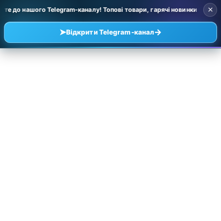
×
до нашого Telegram-каналу! Топові товари, гарячі новинки та уцінка з
➤
→
Відкрити Telegram-канал