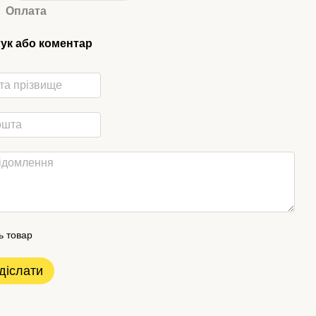
Оплата
гук або коментар
ь товар
діслати