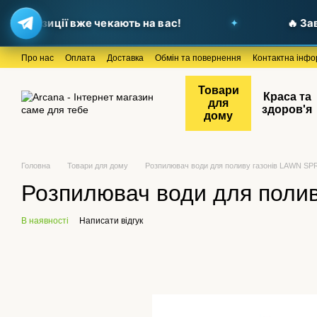
ропозиції вже чекають на вас!
🔥 Завіт
Перейти до основного контенту
Про нас
Оплата
Доставка
Обмін та повернення
Контактна інфо
Товари
Краса та
для
здоров'я
дому
Головна
Товари для дому
Розпилювач води для поливу газонів LAWN S
Розпилювач води для поли
В наявності
Написати відгук