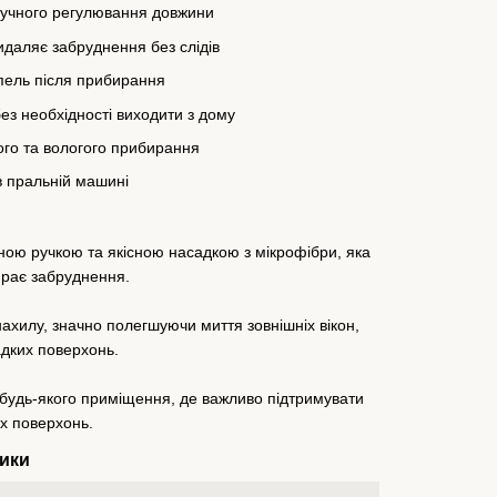
ручного регулювання довжини
даляє забруднення без слідів
пель після прибирання
без необхідності виходити з дому
го та вологого прибирання
 пральній машині
ю ручкою та якісною насадкою з мікрофібри, яка
ирає забруднення.
ахилу, значно полегшуючи миття зовнішніх вікон,
адких поверхонь.
 будь-якого приміщення, де важливо підтримувати
их поверхонь.
ики