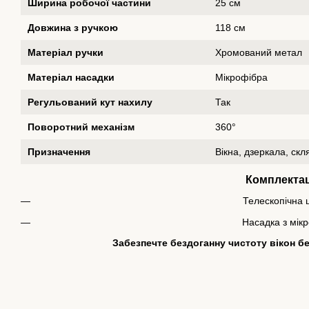
Ширина робочої частини
25 см
Довжина з ручкою
118 см
Матеріал ручки
Хромований метал
Матеріал насадки
Мікрофібра
Регульований кут нахилу
Так
Поворотний механізм
360°
Призначення
Вікна, дзеркала, скл
Комплектац
Телескопічна
Насадка з мік
Забезпечте бездоганну чистоту вікон бе