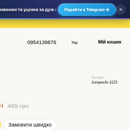
×
→
винки та уцінка за дуже приємними цінами — найвигідніші 
Перейти в Telegram
0954139876
Мій кошик
Укр
Артикул
JumpexAr-1123
н
495 грн
Замовити швидко