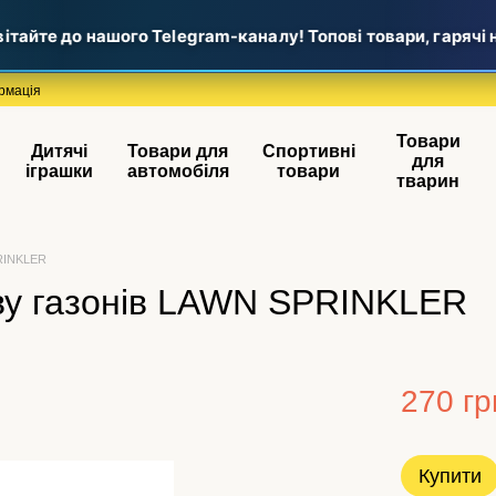
айте до нашого Telegram-каналу! Топові товари, гарячі но
рмація
Товари
Дитячі
Товари для
Спортивні
для
іграшки
автомобіля
товари
тварин
PRINKLER
ву газонів LAWN SPRINKLER
270 гр
Купити