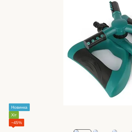
Новинка
Хіт
−45%