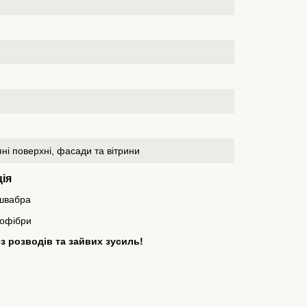
яні поверхні, фасади та вітрини
ія
 швабра
рофібри
з розводів та зайвих зусиль!