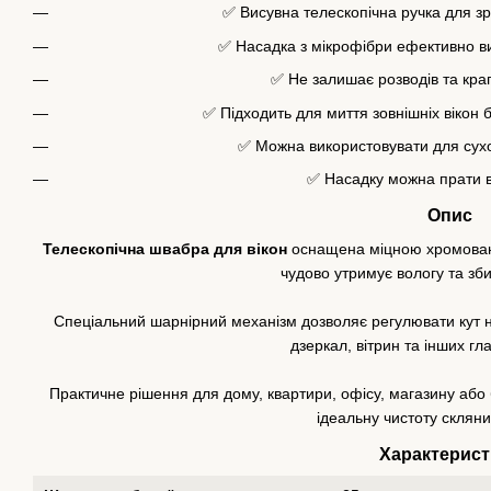
✅ Висувна телескопічна ручка для з
✅ Насадка з мікрофібри ефективно ви
✅ Не залишає розводів та кра
✅ Підходить для миття зовнішніх вікон 
✅ Можна використовувати для сухо
✅ Насадку можна прати в
Опис
Телескопічна швабра для вікон
оснащена міцною хромовано
чудово утримує вологу та зб
Спеціальний шарнірний механізм дозволяє регулювати кут н
дзеркал, вітрин та інших гл
Практичне рішення для дому, квартири, офісу, магазину або
ідеальну чистоту склян
Характерист