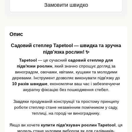
Замовити швидко
Опис
Садовий степлер Tapetool — швидка та зручна
підв'язка рослин! ✨
Tapetool
— це сучасний
садовий степлер для
підв'язки рослин
, який значно спрощує догляд за
виноградом, овочами, квітами, кущами та молодими
деревами. Інструмент дозволяє виконувати підв'язку до
10 разів швидше
, економлячи ваш час і забезпечуючи
акуратну фіксацію без пошкодження стебел.
Завдяки продуманій конструкції та простому принципу
роботи степлер стане незамінним помічником у саду,
теплиці, на городі чи винограднику.
Якщо ви хочете
купити підв'язувач рослин Tapetool
, ця
модель стане чудовим вибором як для садівників-