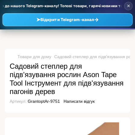
×
до нашого Telegram-каналу! Топові товари, гарячі новинки та уцінка з
➤
→
Відкрити Telegram-канал
Товари для дому
Садовий степлер для підв'язування росл
Садовий степлер для
підв'язування рослин Ason Tape
Tool Інструмент для підв'язування
пагонів дерев
Артикул:
GrantoptAr-9751
Написати відгук