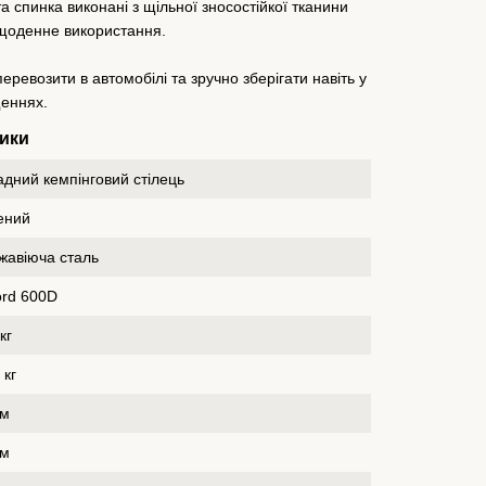
та спинка виконані з щільної зносостійкої тканини
 щоденне використання.
еревозити в автомобілі та зручно зберігати навіть у
еннях.
ики
адний кемпінговий стілець
ений
жавіюча сталь
ord 600D
кг
 кг
см
см