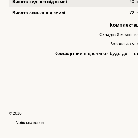
Висота сидіння від землі
40 
Висота спинки від землі
72 
Комплектац
Складний кемпінго
Заводська уп
Комфортний відпочинок будь-де — вдо
© 2026
Мобільна версія