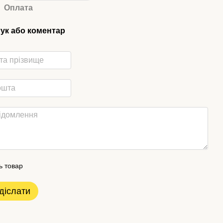
Оплата
гук або коментар
ь товар
діслати