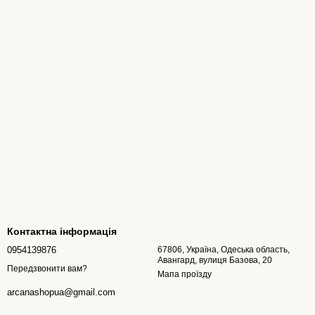
Контактна інформація
0954139876
67806, Україна, Одеська область,
Авангард, вулиця Базова, 20
Передзвонити вам?
Мапа проїзду
arcanashopua@gmail.com