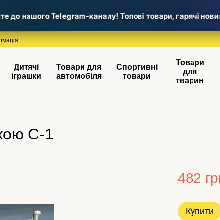
о нашого Telegram-каналу! Топові товари, гарячі новинки 
рмація
Товари
Дитячі
Товари для
Спортивні
для
іграшки
автомобіля
товари
тварин
кою С-1
482 гр
Купити