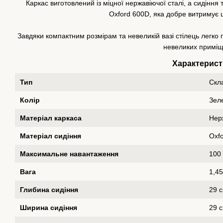
Каркас виготовлений із міцної нержавіючої сталі, а сидіння 
Oxford 600D, яка добре витримує
Завдяки компактним розмірам та невеликій вазі стілець легко п
невеликих приміщ
Характерист
Тип
Скл
Колір
Зел
Матеріал каркаса
Нер
Матеріал сидіння
Oxf
Максимальне навантаження
100 
Вага
1,45
Глибина сидіння
29 
Ширина сидіння
29 