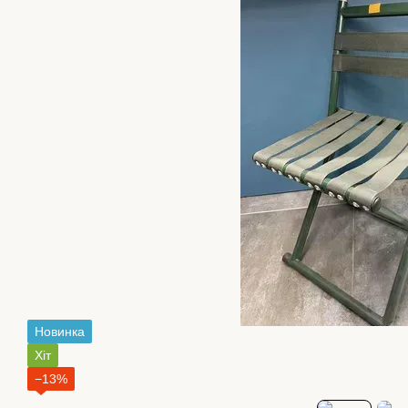
Новинка
Хіт
−13%