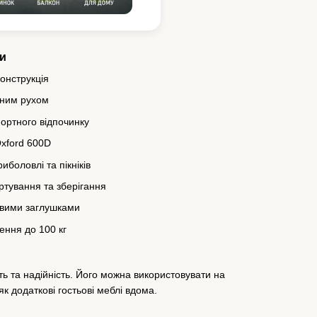
и
конструкція
дним рухом
ортного відпочинку
xford 600D
иболовлі та пікніків
ртування та зберігання
ковими заглушками
ння до 100 кг
ть та надійність. Його можна використовувати на
як додаткові гостьові меблі вдома.