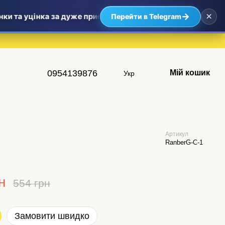
×
→
та уцінка за дуже приємними цінами — найвигідніші пропоз
Перейти в Telegram
0954139876
Мій кошик
Укр
Артикул
RanberG-С-1
н
554 грн
Замовити швидко