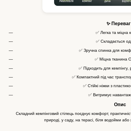
✨ Переваг
✅ Легка та міцна 
✅ Складається о
✅ Зручна спинка для комф
✅ Міцна тканина O
✅ Підходить для кемпінгу, р
✅ Компактний під час транспо
✅ Стійкі ніжки з пласти
✅ Витримує навантаже
Опис
Складний кемпінговий стілець поєднує комфорт, практичніс
природі, у саду, на терасі, біля водойми або 