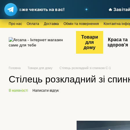
ції вже чекають на вас!
🔥 Завітайте д
Перейти до основного контенту
Про нас
Оплата
Доставка
Обмін та повернення
Контактна інфо
Товари
Краса та
для
здоров'я
дому
Головна
Товари для дому
Стілець розкладний зі спинкою С-1
Стілець розкладний зі спин
В наявності
Написати відгук