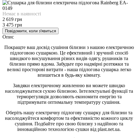
Немає в наявності
2 619 грн
3 475 грн
Повідомити, коли з'явиться
Опис
Покращте ваш досвід сушіння білизни з нашою електричною
підлоговою сушаркою. Це ефективний і зручний спосіб
швидкого висушування різних видів одягу, рушників та
білизни прямо вдома. Забудьте про надмірні розтяжки та
великі просторові витрати - наша підлогова сушарка легко
впишеться в будь-яку кімнату.
Завдяки електричному живленню ви можете швидко
насолоджуватися сухою білизною. Інтелектуальні функції та
терморегуляція дозволяють економити енергію та
підтримувати оптимальну температуру сушіння.
Оберіть нашу електричну підлогову сушарку для білизни та
насолоджуйтеся комфортом та ефективністю кожного циклу
сушіння. Подбайте про свою білизну з надійною та
інноваційною технологією сушки від plast.net.ua.