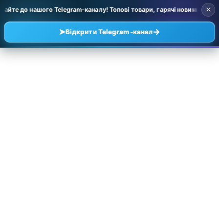
×
те до нашого Telegram-каналу! Топові товари, гарячі новинки та уцінк
➤
→
Відкрити Telegram-канал