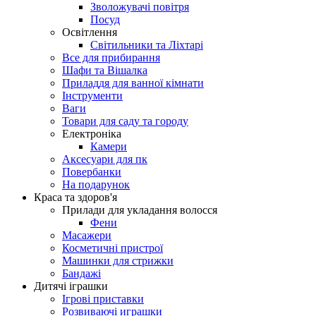
Зволожувачі повітря
Посуд
Освітлення
Світильники та Ліхтарі
Все для прибирання
Шафи та Вішалка
Приладдя для ванної кімнати
Інструменти
Ваги
Товари для саду та городу
Електроніка
Камери
Aксесуари для пк
Повербанки
На подарунок
Краса та здоров'я
Прилади для укладання волосся
Фени
Масажери
Косметичні пристрої
Машинки для стрижки
Бандажі
Дитячі іграшки
Ігрові приставки
Розвиваючі играшки