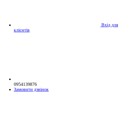
Вхід для
клієнтів
0954139876
Замовити дзвінок