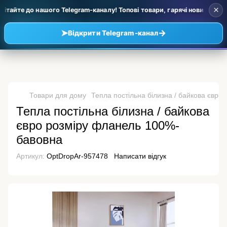
×
тайте до нашого Telegram-каналу! Топові товари, гарячі новинки та уц
➤
→
Відкрити Telegram-канал
Товари для дому
Тепла постільна білизна / байкова євр
Тепла постільна білизна / байкова
євро розміру фланель 100%-
бавовна
Артикул:
OptDropAr-957478
Написати відгук