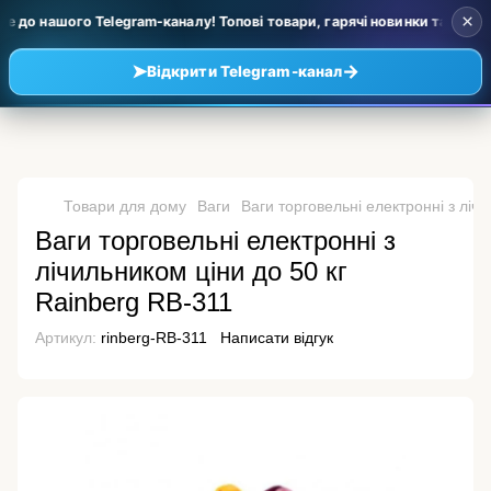
×
 до нашого Telegram-каналу! Топові товари, гарячі новинки та уцінка 
➤
→
Відкрити Telegram-канал
Товари для дому
Ваги
Ваги торговельні електронні з ліч
Ваги торговельні електронні з
лічильником ціни до 50 кг
Rainberg RB-311
Артикул:
rinberg-RB-311
Написати відгук