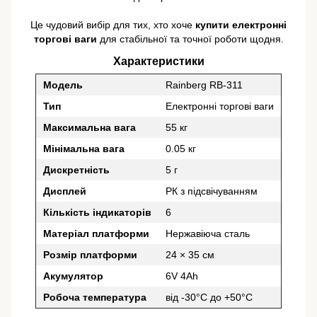
Це чудовий вибір для тих, хто хоче
купити електронні
торгові ваги
для стабільної та точної роботи щодня.
Характеристики
Модель
Rainberg RB-311
Тип
Електронні торгові ваги
Максимальна вага
55 кг
Мінімальна вага
0.05 кг
Дискретність
5 г
Дисплей
РК з підсвічуванням
Кількість індикаторів
6
Матеріал платформи
Нержавіюча сталь
Розмір платформи
24 × 35 см
Акумулятор
6V 4Ah
Робоча температура
від -30°C до +50°C