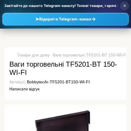
×
 Завітайте до нашого Telegram-каналу! Топові товари, гарячі новинки 
➤
→
Відкрити Telegram-канал
Товари для дому
Ваги торговельні TF5201-BT 150-WI-FI
Ваги торговельні TF5201-BT 150-
WI-FI
Артикул:
BobbytecAr-TF5201-BT150-WI-FI
Написати відгук