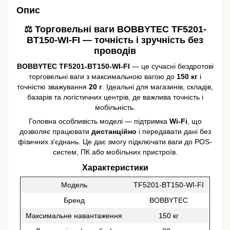
Опис
⚖️ Торговельні ваги BOBBYTEC TF5201-
BT150-WI-FI — точність і зручність без
проводів
BOBBYTEC TF5201-BT150-WI-FI
— це сучасні бездротові
торговельні ваги з максимальною вагою до
150 кг
і
точністю зважування
20 г
. Ідеальні для магазинів, складів,
базарів та логістичних центрів, де важлива точність і
мобільність.
Головна особливість моделі — підтримка
Wi-Fi
, що
дозволяє працювати
дистанційно
і передавати дані без
фізичних з'єднань. Це дає змогу підключати ваги до POS-
систем, ПК або мобільних пристроїв.
Характеристики
Модель
TF5201-BT150-WI-FI
Бренд
BOBBYTEC
Максимальне навантаження
150 кг