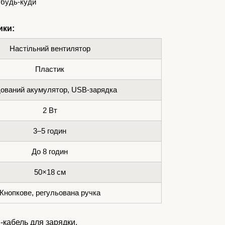
 будь-куди
ики:
Настільний вентилятор
Пластик
ований акумулятор, USB-зарядка
2 Вт
3–5 годин
До 8 годин
50×18 см
Кнопкове, регульована ручка
-кабель для зарядки.