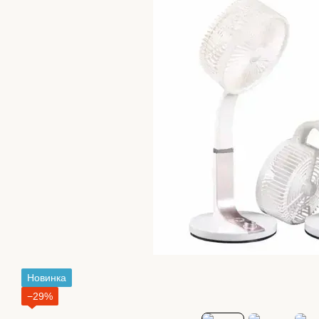
Новинка
−29%