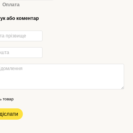
Оплата
гук або коментар
ь товар
діслати