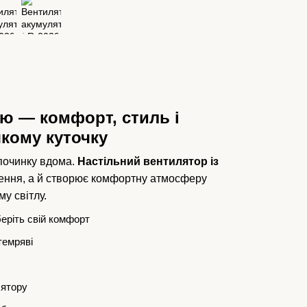
ою — комфорт, стиль і
якому куточку
дпочинку вдома.
Настільний вентилятор із
ення, а й створює комфортну атмосферу
у світлу.
еріть свій комфорт
темряві
лятору