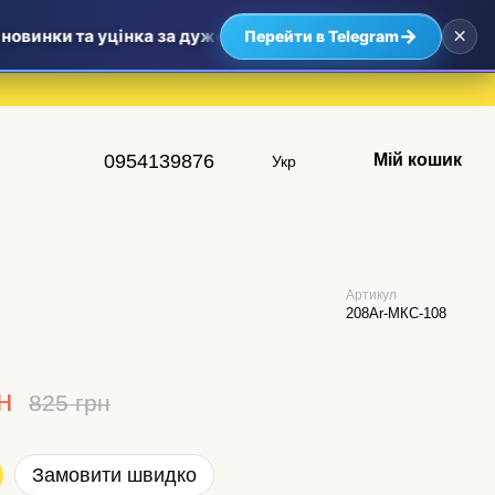
×
→
овинки та уцінка за дуже приємними цінами — найвигідніші
Перейти в Telegram
0954139876
Мій кошик
Укр
Артикул
208Ar-МКС-108
н
825 грн
Замовити швидко