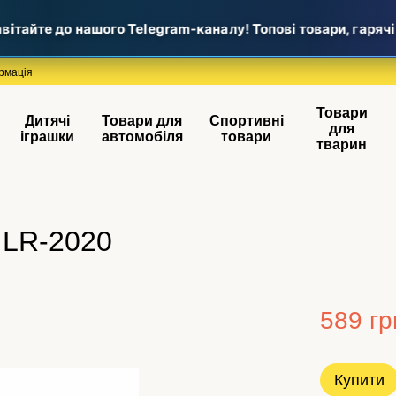
тайте до нашого Telegram-каналу! Топові товари, гарячі н
рмація
Товари
Дитячі
Товари для
Спортивні
для
іграшки
автомобіля
товари
тварин
 LR-2020
589 гр
Купити