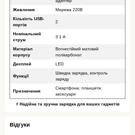
адаптер
Живлення
Мережа 220В
Кількість USB-
2
портів
Номінальний
3.1 А
струм
Матеріал
Вогнестійкий матовий
корпусу
полікарбонат
Дисплей
LED
Швидка зарядка, контроль
Функції
заряду
Смартфони, планшети,
Призначення
аксесуари
⚡ Надійна та зручна зарядка для ваших гаджетів
Відгуки