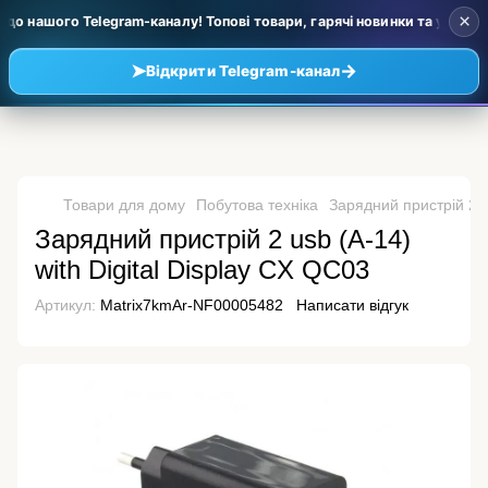
×
о нашого Telegram-каналу! Топові товари, гарячі новинки та уцінка за
➤
→
Відкрити Telegram-канал
Товари для дому
Побутова техніка
Зарядний пристрій 2 u
Зарядний пристрій 2 usb (A-14)
with Digital Display CX QC03
Артикул:
Matrix7kmAr-NF00005482
Написати відгук