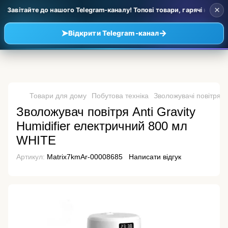
×
 Завітайте до нашого Telegram-каналу! Топові товари, гарячі новинки 
➤
→
Відкрити Telegram-канал
Товари для дому
Побутова техніка
Зволожувачі повітря
Зволожувач повітря Anti Gravity
Humidifier електричний 800 мл
WHITE
Артикул:
Matrix7kmAr-00008685
Написати відгук