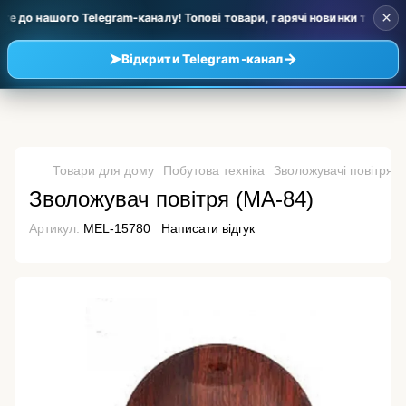
×
 до нашого Telegram-каналу! Топові товари, гарячі новинки та уцінка 
➤
→
Відкрити Telegram-канал
Товари для дому
Побутова техніка
Зволожувачі повітря
Зволожувач повітря (MA-84)
Артикул:
MEL-15780
Написати відгук