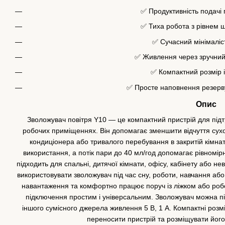
✅ Продуктивність подачі 
✅ Тиха робота з рівнем 
✅ Сучасний мінімаліс
✅ Живлення через зручний
✅ Компактний розмір і
✅ Просте наповнення резерву
Опис
Зволожувач повітря Y10 — це компактний пристрій для під
робочих приміщеннях. Він допомагає зменшити відчуття сухо
кондиціонера або тривалого перебування в закритій кімна
використання, а потік пари до 40 мл/год допомагає рівномі
підходить для спальні, дитячої кімнати, офісу, кабінету або н
використовувати зволожувач під час сну, роботи, навчання аб
навантаження та комфортно працює поруч із ліжком або ро
підключення простим і універсальним. Зволожувач можна пі
іншого сумісного джерела живлення 5 В, 1 А. Компактні розмі
переносити пристрій та розміщувати його