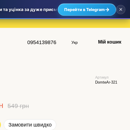
×
→
 уцінка за дуже приємними цінами — найвигідніші пропозиц
Перейти в Telegram
0954139876
Мій кошик
Укр
Артикул
DomteAr-321
н
549 грн
Замовити швидко