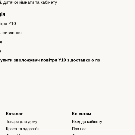
, дитячої кімнати та кабінету
ія
ітря Y10
ь живлення
ія
а
 купити зволожувач повітря Y10 з доставкою по
Каталог
Клієнтам
Товари для дому
Вхід до кабінету
Краса та здоров'я
Про нас