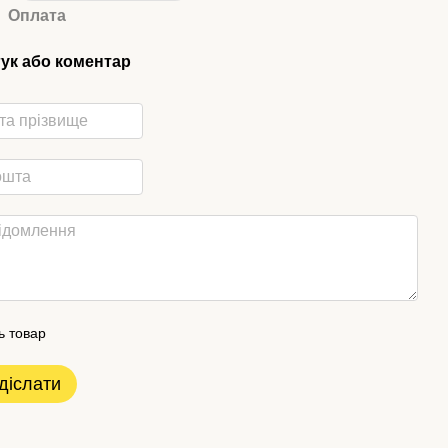
Оплата
гук або коментар
ь товар
діслати