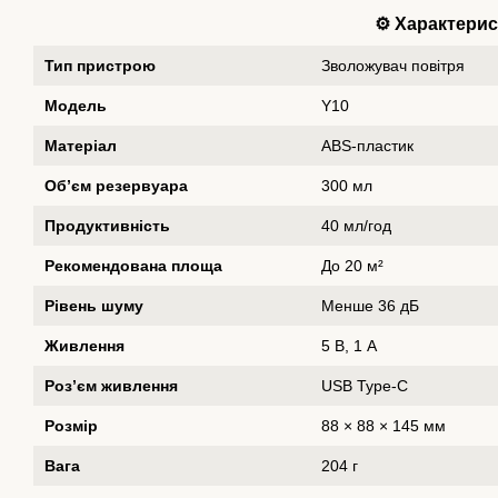
⚙️ Характери
Тип пристрою
Зволожувач повітря
Модель
Y10
Матеріал
ABS-пластик
Об’єм резервуара
300 мл
Продуктивність
40 мл/год
Рекомендована площа
До 20 м²
Рівень шуму
Менше 36 дБ
Живлення
5 В, 1 А
Роз’єм живлення
USB Type-C
Розмір
88 × 88 × 145 мм
Вага
204 г