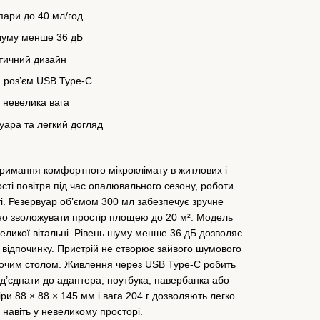
пари до 40 мл/год
шуму менше 36 дБ
тичний дизайн
 роз’єм USB Type-C
 невелика вага
ара та легкий догляд
тримання комфортного мікроклімату в житлових і
сті повітря під час опалювального сезону, роботи
ті. Резервуар об’ємом 300 мл забезпечує зручне
рно зволожувати простір площею до 20 м². Модель
евеликої вітальні. Рівень шуму менше 36 дБ дозволяє
о відпочинку. Пристрій не створює зайвого шумового
бочим столом. Живлення через USB Type-C робить
д’єднати до адаптера, ноутбука, павербанка або
ри 88 × 88 × 145 мм і вага 204 г дозволяють легко
 навіть у невеликому просторі.