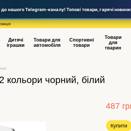
нашого Telegram-каналу! Топові товари, гарячі новинки та
рмація
Товари
Дитячі
Товари для
Спортивні
для
іграшки
автомобіля
товари
тварин
ілий
2 кольори чорний, білий
487 гр
Купити