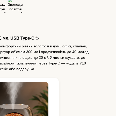
0 мл, USB Type-C ✨
омфортний рівень вологості в домі, офісі, спальні,
ервуар об’ємом 300 мл і продуктивність до 40 мл/год
иміщеннях площею до 20 м². Якщо ви шукаєте, де
дизайном і живленням через Type-C — модель Y10
себе або подарунка.