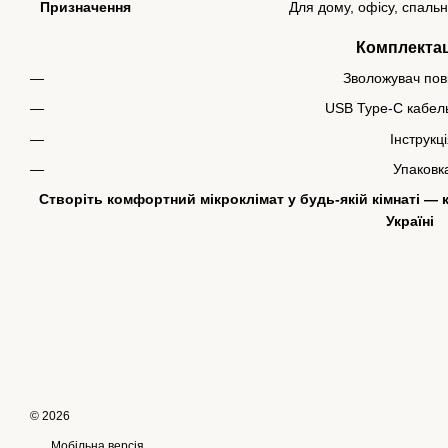
Призначення
Для дому, офісу, спальні
Комплектац
Зволожувач пов
USB Type-C кабел
Інструкц
Упаковк
Створіть комфортний мікроклімат у будь-якій кімнаті —
Україні
© 2026
Мобільна версія